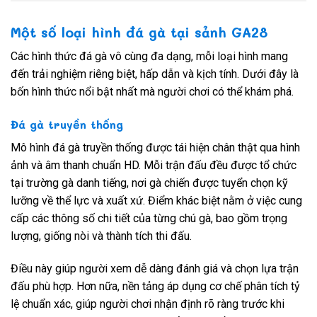
Một số loại hình đá gà tại sảnh GA28
Các hình thức đá gà vô cùng đa dạng, mỗi loại hình mang
đến trải nghiệm riêng biệt, hấp dẫn và kịch tính. Dưới đây là
bốn hình thức nổi bật nhất mà người chơi có thể khám phá.
Đá gà truyền thống
Mô hình đá gà truyền thống được tái hiện chân thật qua hình
ảnh và âm thanh chuẩn HD. Mỗi trận đấu đều được tổ chức
tại trường gà danh tiếng, nơi gà chiến được tuyển chọn kỹ
lưỡng về thể lực và xuất xứ. Điểm khác biệt nằm ở việc cung
cấp các thông số chi tiết của từng chú gà, bao gồm trọng
lượng, giống nòi và thành tích thi đấu.
Điều này giúp người xem dễ dàng đánh giá và chọn lựa trận
đấu phù hợp. Hơn nữa, nền tảng áp dụng cơ chế phân tích tỷ
lệ chuẩn xác, giúp người chơi nhận định rõ ràng trước khi