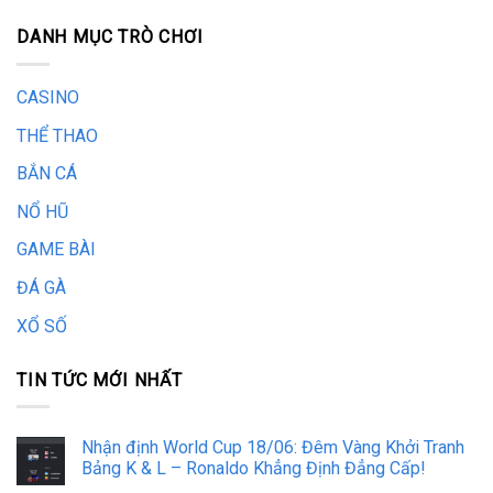
DANH MỤC TRÒ CHƠI
CASINO
THỂ THAO
BẮN CÁ
NỔ HŨ
GAME BÀI
ĐÁ GÀ
XỔ SỐ
TIN TỨC MỚI NHẤT
Nhận định World Cup 18/06: Đêm Vàng Khởi Tranh
Bảng K & L – Ronaldo Khẳng Định Đẳng Cấp!