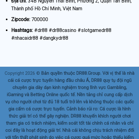
Địa chỉ:
34B Nguyễn Thái Bình, Phường 2, Quận Tân Bình,
Thành phố Hồ Chí Minh, Việt Nam
Zipcode:
700000
Hashtags:
#dr88 #dr88casino #slotgamedr88
#nhacaidr88 #dangkydr88
Copyright 2026 ©
Bản quyền thuộc DR88.Group. Với vị thế là nhà
cái cá cược trực tuyến hàng đầu châu Á, DR88 quy tụ đội ngũ
chuyên gia dày dạn kinh nghiệm trong lĩnh vực Gambling,
iGaming và Betting Online quốc tế. Nền tảng chỉ cung cấp dịch
vụ cho người chơi từ đủ 18 tuổi trở lên và không thuộc các quốc
gia cấm cá cược trực tuyến. Cảnh báo rủi ro: Cá cược là hình
thức giải trí có thể gây nghiện. DR88 khuyến khích người chơi
tham gia có trách nhiệm, kiểm soát tốt tài chính cá nhân và chỉ
coi đây là hoạt động giải trí. Nhà cái không chịu trách nhiệm đối
với tổn thất phát sinh do việc cá cược quá mức hoặc thiếu kiểm