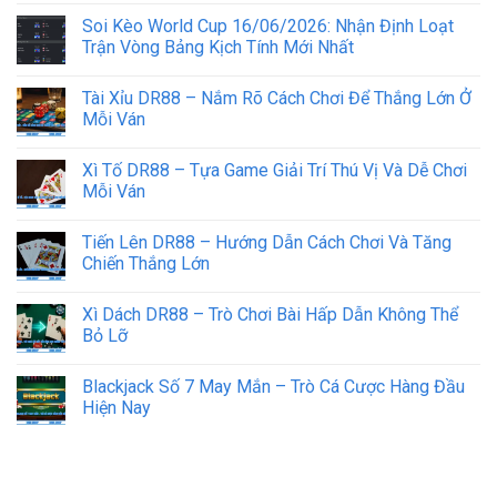
Soi Kèo World Cup 16/06/2026: Nhận Định Loạt
Trận Vòng Bảng Kịch Tính Mới Nhất
Tài Xỉu DR88 – Nắm Rõ Cách Chơi Để Thắng Lớn Ở
Mỗi Ván
Xì Tố DR88 – Tựa Game Giải Trí Thú Vị Và Dễ Chơi
Mỗi Ván
Tiến Lên DR88 – Hướng Dẫn Cách Chơi Và Tăng
Chiến Thắng Lớn
Xì Dách DR88 – Trò Chơi Bài Hấp Dẫn Không Thể
Bỏ Lỡ
Blackjack Số 7 May Mắn – Trò Cá Cược Hàng Đầu
Hiện Nay