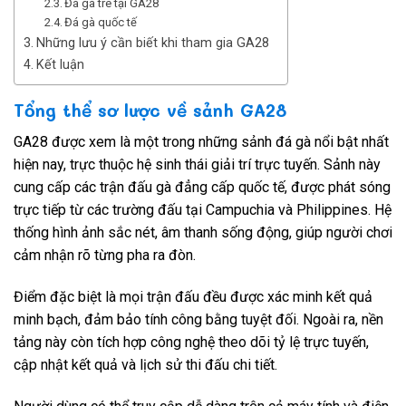
Đá gà tre tại GA28
Đá gà quốc tế
Những lưu ý cần biết khi tham gia GA28
Kết luận
Tổng thể sơ lược về sảnh GA28
GA28 được xem là một trong những sảnh đá gà nổi bật nhất
hiện nay, trực thuộc hệ sinh thái giải trí trực tuyến. Sảnh này
cung cấp các trận đấu gà đẳng cấp quốc tế, được phát sóng
trực tiếp từ các trường đấu tại Campuchia và Philippines. Hệ
thống hình ảnh sắc nét, âm thanh sống động, giúp người chơi
cảm nhận rõ từng pha ra đòn.
Điểm đặc biệt là mọi trận đấu đều được xác minh kết quả
minh bạch, đảm bảo tính công bằng tuyệt đối. Ngoài ra, nền
tảng này còn tích hợp công nghệ theo dõi tỷ lệ trực tuyến,
cập nhật kết quả và lịch sử thi đấu chi tiết.