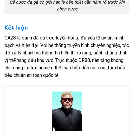
Cá cược đá gà có giới hạn là cần thiết cần nắm rõ trước khi
chọn cược
Kết luận
GA28 là sảnh đá gà trực tuyến hội tụ đủ yếu tố uy tín, minh
bạch và hiện đại. Với hệ thống truyền hình chuyên nghiệp, tốc
độ xử lý nhanh và thông tin hiển thị rõ ràng, sảnh khẳng định
vị thế hàng đầu khu vực. Trực thuộc DR88, nền tảng không
chỉ mang lại trải nghiệm thể thao hấp dẫn mà còn đảm bảo
tiêu chuẩn an toàn quốc tế.