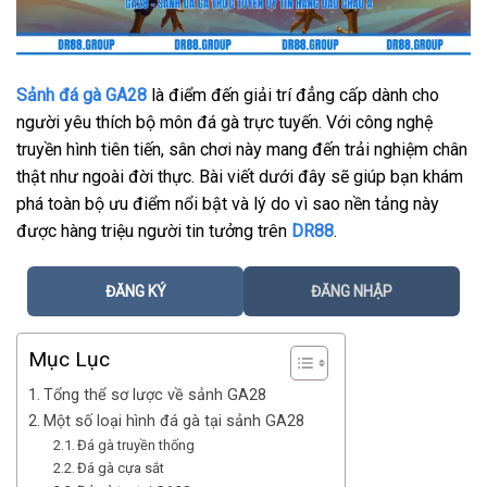
Sảnh đá gà GA28
là điểm đến giải trí đẳng cấp dành cho
người yêu thích bộ môn đá gà trực tuyến. Với công nghệ
truyền hình tiên tiến, sân chơi này mang đến trải nghiệm chân
thật như ngoài đời thực. Bài viết dưới đây sẽ giúp bạn khám
phá toàn bộ ưu điểm nổi bật và lý do vì sao nền tảng này
được hàng triệu người tin tưởng trên
DR88
.
ĐĂNG KÝ
ĐĂNG NHẬP
Mục Lục
Tổng thể sơ lược về sảnh GA28
Một số loại hình đá gà tại sảnh GA28
Đá gà truyền thống
Đá gà cựa sắt