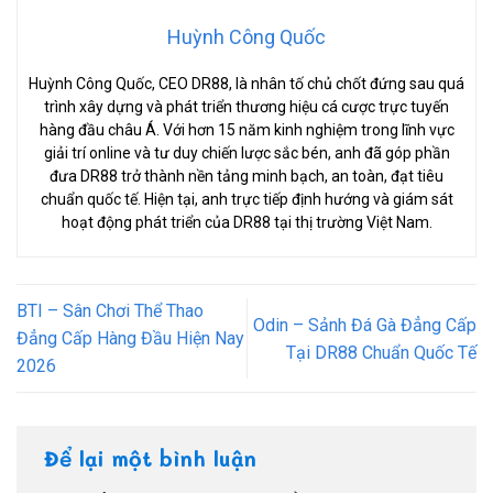
Huỳnh Công Quốc
Huỳnh Công Quốc, CEO DR88, là nhân tố chủ chốt đứng sau quá
trình xây dựng và phát triển thương hiệu cá cược trực tuyến
hàng đầu châu Á. Với hơn 15 năm kinh nghiệm trong lĩnh vực
giải trí online và tư duy chiến lược sắc bén, anh đã góp phần
đưa DR88 trở thành nền tảng minh bạch, an toàn, đạt tiêu
chuẩn quốc tế. Hiện tại, anh trực tiếp định hướng và giám sát
hoạt động phát triển của DR88 tại thị trường Việt Nam.
BTI – Sân Chơi Thể Thao
Odin – Sảnh Đá Gà Đẳng Cấp
Đẳng Cấp Hàng Đầu Hiện Nay
Tại DR88 Chuẩn Quốc Tế
2026
Để lại một bình luận