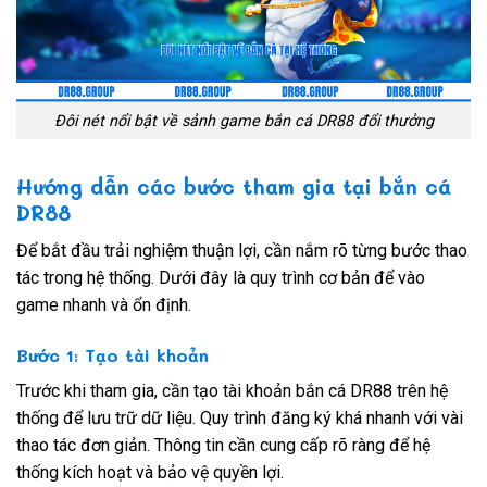
Đôi nét nổi bật về sảnh game bắn cá DR88 đổi thưởng
Hướng dẫn các bước tham gia tại bắn cá
DR88
Để bắt đầu trải nghiệm thuận lợi, cần nắm rõ từng bước thao
tác trong hệ thống. Dưới đây là quy trình cơ bản để vào
game nhanh và ổn định.
Bước 1: Tạo tài khoản
Trước khi tham gia, cần tạo tài khoản bắn cá DR88 trên hệ
thống để lưu trữ dữ liệu. Quy trình đăng ký khá nhanh với vài
thao tác đơn giản. Thông tin cần cung cấp rõ ràng để hệ
thống kích hoạt và bảo vệ quyền lợi.