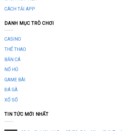
CÁCH TẢI APP
DANH MỤC TRÒ CHƠI
CASINO
THỂ THAO
BẮN CÁ
NỔ HŨ
GAME BÀI
ĐÁ GÀ
XỔ SỐ
TIN TỨC MỚI NHẤT