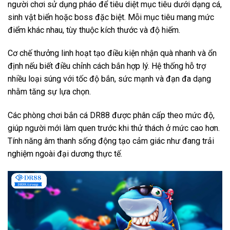
người chơi sử dụng pháo để tiêu diệt mục tiêu dưới dạng cá,
sinh vật biển hoặc boss đặc biệt. Mỗi mục tiêu mang mức
điểm khác nhau, tùy thuộc kích thước và độ hiếm.
Cơ chế thưởng linh hoạt tạo điều kiện nhận quà nhanh và ổn
định nếu biết điều chỉnh cách bắn hợp lý. Hệ thống hỗ trợ
nhiều loại súng với tốc độ bắn, sức mạnh và đạn đa dạng
nhằm tăng sự lựa chọn.
Các phòng chơi bắn cá DR88 được phân cấp theo mức độ,
giúp người mới làm quen trước khi thử thách ở mức cao hơn.
Tính năng âm thanh sống động tạo cảm giác như đang trải
nghiệm ngoài đại dương thực tế.