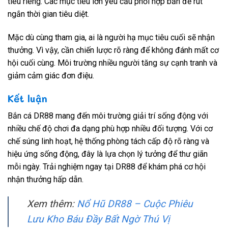
tiêu riêng. Các mục tiêu lớn yêu cầu phối hợp bắn để rút
ngắn thời gian tiêu diệt.
Mặc dù cùng tham gia, ai là người hạ mục tiêu cuối sẽ nhận
thưởng. Vì vậy, cần chiến lược rõ ràng để không đánh mất cơ
hội cuối cùng. Môi trường nhiều người tăng sự cạnh tranh và
giảm cảm giác đơn điệu.
Kết luận
Bắn cá DR88 mang đến môi trường giải trí sống động với
nhiều chế độ chơi đa dạng phù hợp nhiều đối tượng. Với cơ
chế súng linh hoạt, hệ thống phòng tách cấp độ rõ ràng và
hiệu ứng sống động, đây là lựa chọn lý tưởng để thư giãn
mỗi ngày. Trải nghiệm ngay tại DR88 để khám phá cơ hội
nhận thưởng hấp dẫn.
Xem thêm:
Nổ Hũ DR88 – Cuộc Phiêu
Lưu Kho Báu Đầy Bất Ngờ Thú Vị