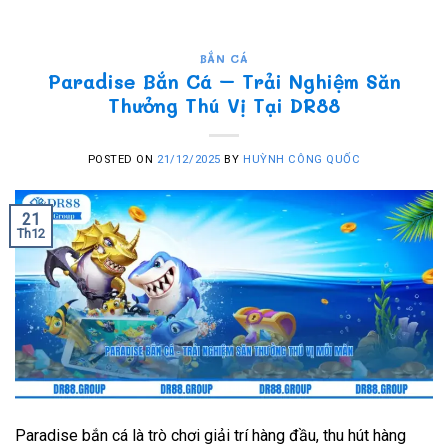
BẮN CÁ
Paradise Bắn Cá – Trải Nghiệm Săn
Thưởng Thú Vị Tại DR88
POSTED ON
21/12/2025
BY
HUỲNH CÔNG QUỐC
21
Th12
Paradise bắn cá là trò chơi giải trí hàng đầu, thu hút hàng