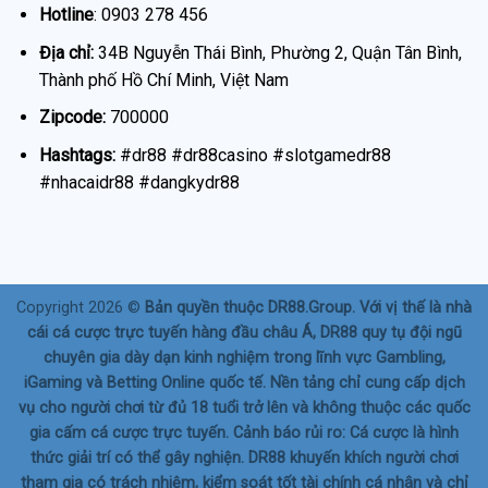
Hotline
: 0903 278 456
Địa chỉ:
34B Nguyễn Thái Bình, Phường 2, Quận Tân Bình,
Thành phố Hồ Chí Minh, Việt Nam
Zipcode:
700000
Hashtags:
#dr88 #dr88casino #slotgamedr88
#nhacaidr88 #dangkydr88
Copyright 2026 ©
Bản quyền thuộc DR88.Group. Với vị thế là nhà
cái cá cược trực tuyến hàng đầu châu Á, DR88 quy tụ đội ngũ
chuyên gia dày dạn kinh nghiệm trong lĩnh vực Gambling,
iGaming và Betting Online quốc tế. Nền tảng chỉ cung cấp dịch
vụ cho người chơi từ đủ 18 tuổi trở lên và không thuộc các quốc
gia cấm cá cược trực tuyến. Cảnh báo rủi ro: Cá cược là hình
thức giải trí có thể gây nghiện. DR88 khuyến khích người chơi
tham gia có trách nhiệm, kiểm soát tốt tài chính cá nhân và chỉ