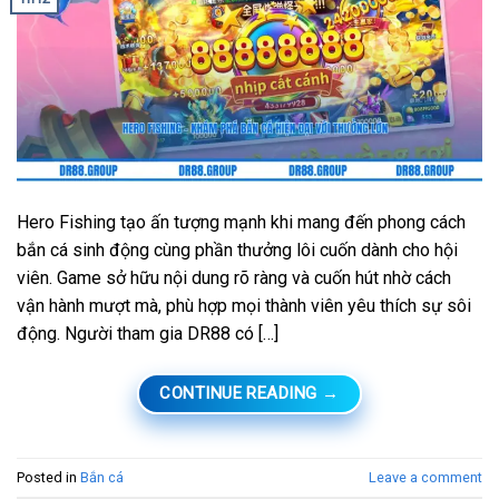
Hero Fishing tạo ấn tượng mạnh khi mang đến phong cách
bắn cá sinh động cùng phần thưởng lôi cuốn dành cho hội
viên. Game sở hữu nội dung rõ ràng và cuốn hút nhờ cách
vận hành mượt mà, phù hợp mọi thành viên yêu thích sự sôi
động. Người tham gia DR88 có […]
CONTINUE READING
→
Posted in
Bắn cá
Leave a comment