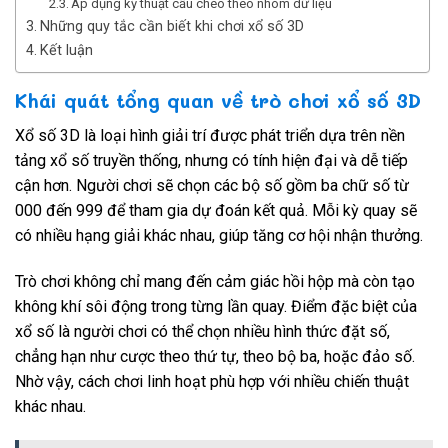
Áp dụng kỹ thuật cầu chéo theo nhóm dữ liệu
Những quy tắc cần biết khi chơi xổ số 3D
Kết luận
Khái quát tổng quan về trò chơi xổ số 3D
Xổ số 3D là loại hình giải trí được phát triển dựa trên nền
tảng xổ số truyền thống, nhưng có tính hiện đại và dễ tiếp
cận hơn. Người chơi sẽ chọn các bộ số gồm ba chữ số từ
000 đến 999 để tham gia dự đoán kết quả. Mỗi kỳ quay sẽ
có nhiều hạng giải khác nhau, giúp tăng cơ hội nhận thưởng.
Trò chơi không chỉ mang đến cảm giác hồi hộp mà còn tạo
không khí sôi động trong từng lần quay. Điểm đặc biệt của
xổ số là người chơi có thể chọn nhiều hình thức đặt số,
chẳng hạn như cược theo thứ tự, theo bộ ba, hoặc đảo số.
Nhờ vậy, cách chơi linh hoạt phù hợp với nhiều chiến thuật
khác nhau.