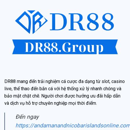
DR88 mang đến trải nghiệm cá cược đa dạng từ slot, casino
live, thể thao đến bắn cá với hệ thống xử lý nhanh chóng và
bảo mật chặt chẽ. Người chơi được hưởng ưu đãi hấp dẫn
và dịch vụ hỗ trợ chuyên nghiệp mọi thời điểm.
Đến ngay
https://andamanandnicobarislandsonline.co