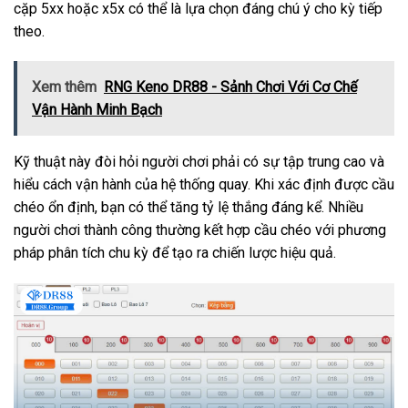
cặp 5xx hoặc x5x có thể là lựa chọn đáng chú ý cho kỳ tiếp
theo.
Xem thêm
RNG Keno DR88 - Sảnh Chơi Với Cơ Chế
Vận Hành Minh Bạch
Kỹ thuật này đòi hỏi người chơi phải có sự tập trung cao và
hiểu cách vận hành của hệ thống quay. Khi xác định được cầu
chéo ổn định, bạn có thể tăng tỷ lệ thắng đáng kể. Nhiều
người chơi thành công thường kết hợp cầu chéo với phương
pháp phân tích chu kỳ để tạo ra chiến lược hiệu quả.