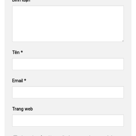
Bình luận
*
Tên
*
Email
*
Trang web