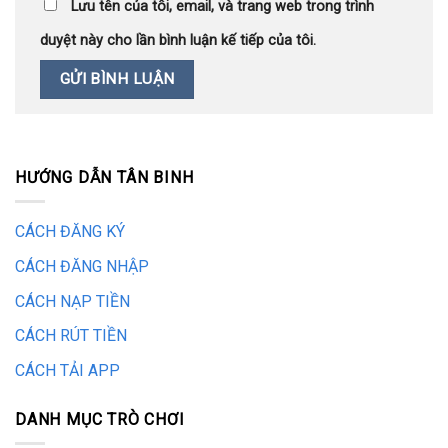
Lưu tên của tôi, email, và trang web trong trình
duyệt này cho lần bình luận kế tiếp của tôi.
HƯỚNG DẪN TÂN BINH
CÁCH ĐĂNG KÝ
CÁCH ĐĂNG NHẬP
CÁCH NẠP TIỀN
CÁCH RÚT TIỀN
CÁCH TẢI APP
DANH MỤC TRÒ CHƠI