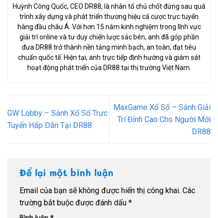
Huỳnh Công Quốc, CEO DR88, là nhân tố chủ chốt đứng sau quá
trình xây dựng và phát triển thương hiệu cá cược trực tuyến
hàng đầu châu Á. Với hơn 15 năm kinh nghiệm trong lĩnh vực
giải trí online và tư duy chiến lược sắc bén, anh đã góp phần
đưa DR88 trở thành nền tảng minh bạch, an toàn, đạt tiêu
chuẩn quốc tế. Hiện tại, anh trực tiếp định hướng và giám sát
hoạt động phát triển của DR88 tại thị trường Việt Nam.
MaxGame Xổ Số – Sảnh Giải
GW Lobby – Sảnh Xổ Số Trực
Trí Đỉnh Cao Cho Người Mới
Tuyến Hấp Dẫn Tại DR88
DR88
Để lại một bình luận
Email của bạn sẽ không được hiển thị công khai.
Các
trường bắt buộc được đánh dấu
*